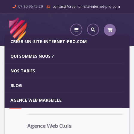
07.80.96.45.29
contact@creer-un-site-internet-pro.com
CREER-UN-SITE-INTERNET-PRO.COM
QUI SOMMES NOUS ?
Agence Web Cluis
NOS TARIFS
Agence Web Cluis
5
BLOG
OCT
AGENCE WEB MARSEILLE
Votre site internet pour 29€
Agence Web Cluis