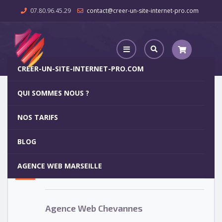
07.80.96.45.29
contact@creer-un-site-internet-pro.com
CREER-UN-SITE-INTERNET-PRO.COM
QUI SOMMES NOUS ?
Agence Web Chevannes
NOS TARIFS
Agence Web Chevannes
5
BLOG
OCT
AGENCE WEB MARSEILLE
Votre site internet pour 29€
Agence Web Chevannes