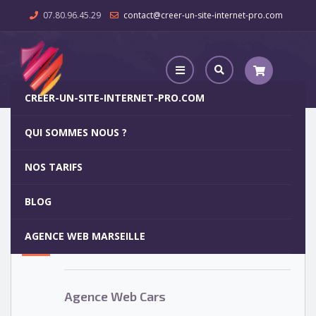
07.80.96.45.29
contact@creer-un-site-internet-pro.com
CREER-UN-SITE-INTERNET-PRO.COM
QUI SOMMES NOUS ?
Agence Web Cars
NOS TARIFS
Agence Web Cars
5
BLOG
OCT
AGENCE WEB MARSEILLE
Votre site internet pour 29€
Agence Web Cars