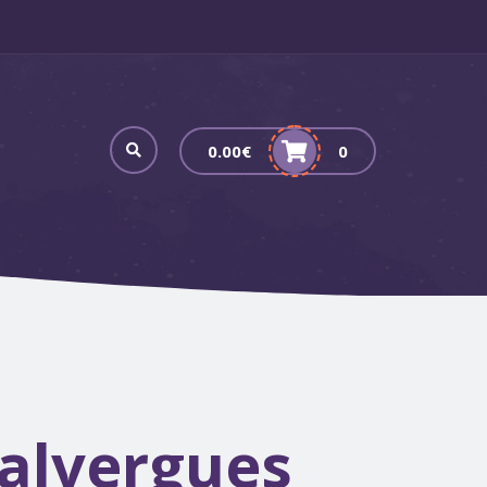
0.00
€
0
alvergues