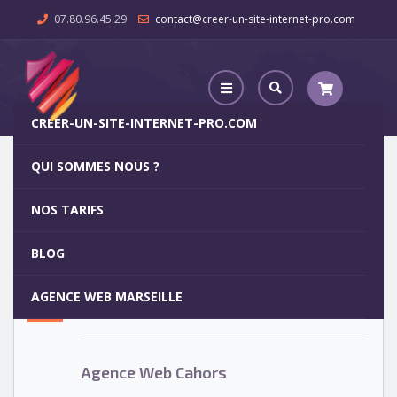
07.80.96.45.29
contact@creer-un-site-internet-pro.com
CREER-UN-SITE-INTERNET-PRO.COM
QUI SOMMES NOUS ?
Agence Web Cahors
NOS TARIFS
Agence Web Cahors
5
BLOG
OCT
AGENCE WEB MARSEILLE
Votre site internet pour 29€
Agence Web Cahors