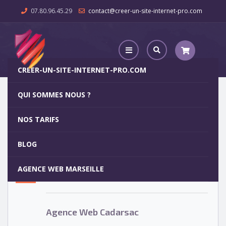
07.80.96.45.29
contact@creer-un-site-internet-pro.com
CREER-UN-SITE-INTERNET-PRO.COM
QUI SOMMES NOUS ?
Agence Web Cadarsac
NOS TARIFS
Agence Web Cadarsac
5
BLOG
OCT
AGENCE WEB MARSEILLE
Votre site internet pour 29€
Agence Web Cadarsac