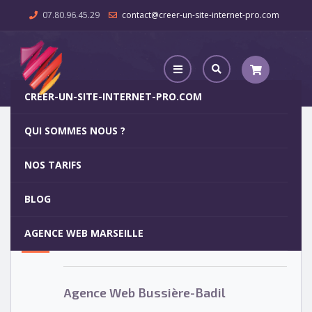
07.80.96.45.29
contact@creer-un-site-internet-pro.com
CREER-UN-SITE-INTERNET-PRO.COM
QUI SOMMES NOUS ?
Agence Web Bussière-Badil
NOS TARIFS
Agence Web Bussière-Badil
5
BLOG
OCT
AGENCE WEB MARSEILLE
Votre site internet pour 29€
Agence Web Bussière-Badil