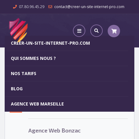
07.80.96.45.29
contact@creer-un-site-internet-pro.com
CREER-UN-SITE-INTERNET-PRO.COM
QUI SOMMES NOUS ?
Agence Web Bonzac
NOS TARIFS
Agence Web Bonzac
5
BLOG
OCT
AGENCE WEB MARSEILLE
Votre site internet pour 29€
Agence Web Bonzac