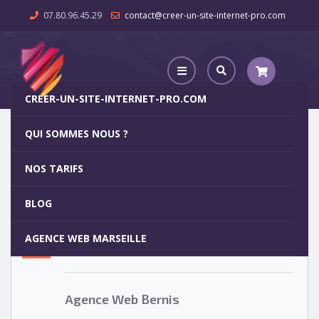
07.80.96.45.29
contact@creer-un-site-internet-pro.com
CREER-UN-SITE-INTERNET-PRO.COM
QUI SOMMES NOUS ?
Agence Web Bernis
NOS TARIFS
Agence Web Bernis
5
BLOG
OCT
AGENCE WEB MARSEILLE
Votre site internet pour 29€
Agence Web Bernis