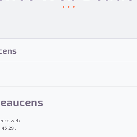
cens
Beaucens
gence web
 45 29 .