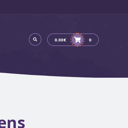
0.00
€
0
ens