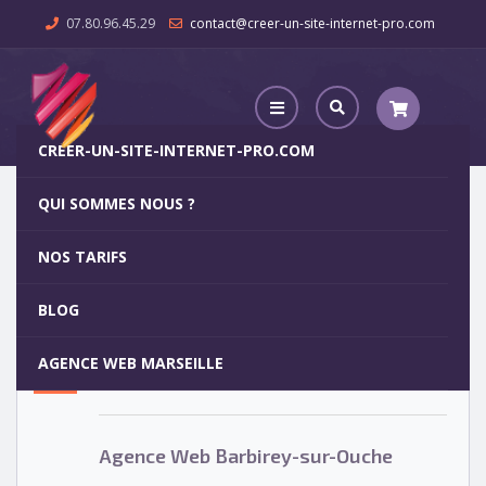
07.80.96.45.29
contact@creer-un-site-internet-pro.com
CREER-UN-SITE-INTERNET-PRO.COM
QUI SOMMES NOUS ?
Agence Web Barbirey-sur-Ouche
NOS TARIFS
Agence Web Barbirey-sur-Ouche
5
BLOG
OCT
AGENCE WEB MARSEILLE
Votre site internet pour 29€
Agence Web Barbirey-sur-Ouche