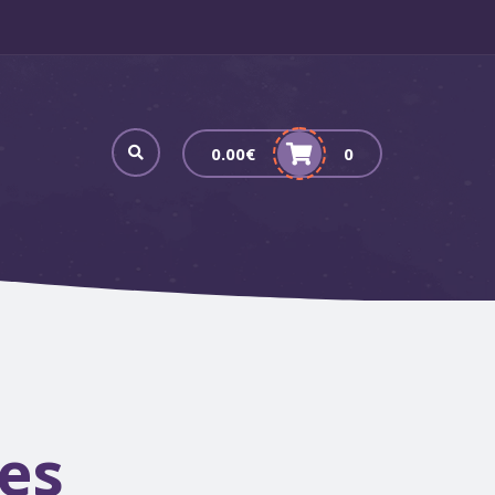
0.00
€
0
es