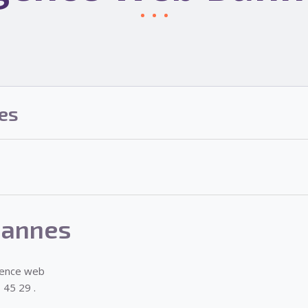
es
Bannes
gence web
 45 29 .