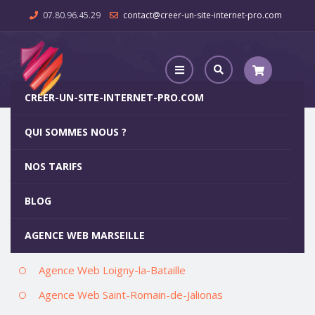
07.80.96.45.29
contact@creer-un-site-internet-pro.com
CREER-UN-SITE-INTERNET-PRO.COM
QUI SOMMES NOUS ?
Product Estimate Edit
NOS TARIFS
Product Estimate Edit
BLOG
Agence Web Thoard
AGENCE WEB MARSEILLE
Agence Web Saint-Jean-d’Angle
Agence Web Loigny-la-Bataille
Agence Web Saint-Romain-de-Jalionas