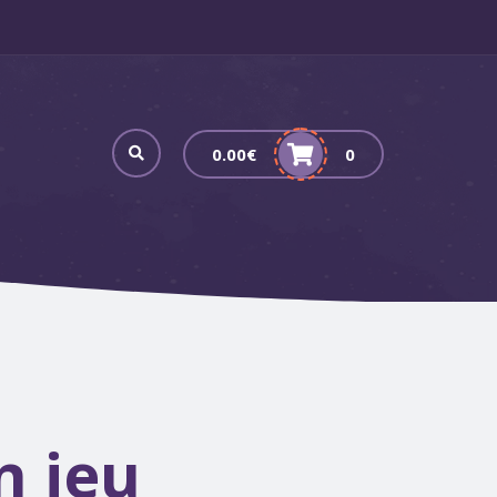
0.00
€
0
n jeu