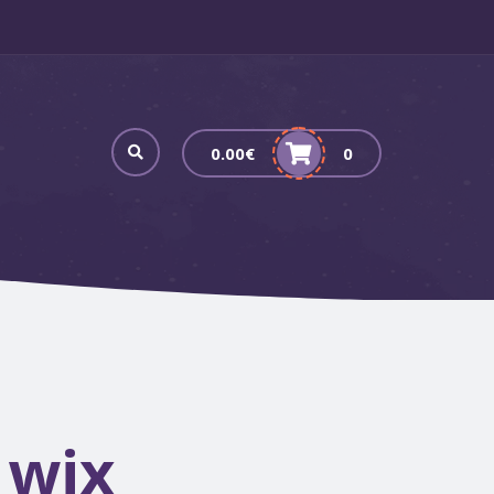
0.00
€
0
 wix