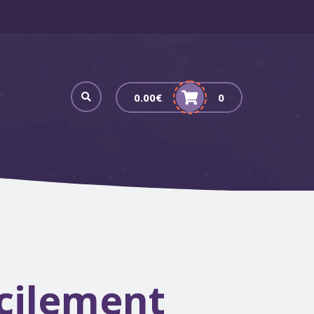
0.00
€
0
acilement