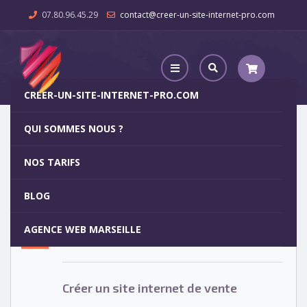
07.80.96.45.29
contact@creer-un-site-internet-pro.com
CREER-UN-SITE-INTERNET-PRO.COM
QUI SOMMES NOUS ?
Créer un site internet de vente
NOS TARIFS
Créer un site internet de vente
15
BLOG
MAR
AGENCE WEB MARSEILLE
Votre site internet pour 29€
Créer un site internet de vente