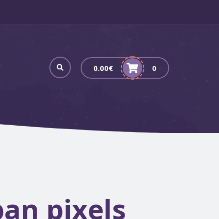
0.00
€
0
ban pixels