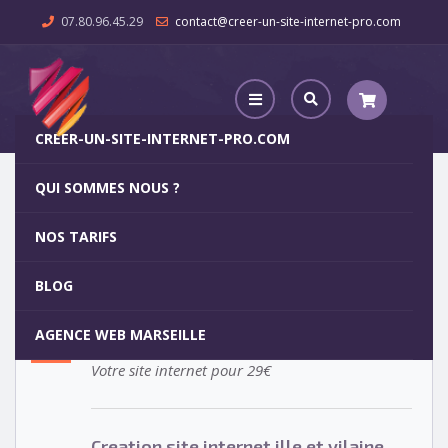
07.80.96.45.29
contact@creer-un-site-internet-pro.com
CREER-UN-SITE-INTERNET-PRO.COM
QUI SOMMES NOUS ?
Creation site internet ille et vilaine
NOS TARIFS
Creation site internet ille et
15
BLOG
vilaine
MAR
AGENCE WEB MARSEILLE
Votre site internet pour 29€
Creation site internet ille et vilaine