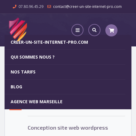
07.80.96.45.29
contact@creer-un-site-internet-pro.com
CREER-UN-SITE-INTERNET-PRO.COM
QUI SOMMES NOUS ?
Conception site web wordpress
NOS TARIFS
Conception site web wordpress
15
BLOG
MAR
AGENCE WEB MARSEILLE
Votre site internet pour 29€
Conception site web wordpress