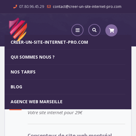
07.80.96.45.29
contact@creer-un-site-internet-pro.com
CREER-UN-SITE-INTERNET-PRO.COM
QUI SOMMES NOUS ?
Concepteur de site web montréal
NOS TARIFS
Concepteur de site web
15
BLOG
montréal
MAR
AGENCE WEB MARSEILLE
Votre site internet pour 29€
Concepteur de site web montréal