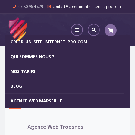
07.80.96.45.29
contact@creer-un-site-internet-pro.com
CREER-UN-SITE-INTERNET-PRO.COM
QUI SOMMES NOUS ?
Agence Web Troësnes
NOS TARIFS
Agence Web Troësnes
5
BLOG
OCT
AGENCE WEB MARSEILLE
Votre site internet pour 29€
Agence Web Troësnes