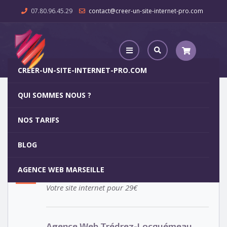
07.80.96.45.29
contact@creer-un-site-internet-pro.com
CREER-UN-SITE-INTERNET-PRO.COM
QUI SOMMES NOUS ?
Agence Web Trédrez-Locquémeau
NOS TARIFS
Agence Web Trédrez-
5
BLOG
Locquémeau
OCT
AGENCE WEB MARSEILLE
Votre site internet pour 29€
Agence Web Trédrez-Locquémeau