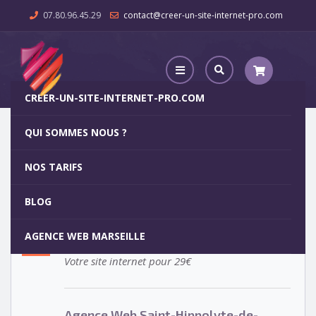
07.80.96.45.29
contact@creer-un-site-internet-pro.com
CREER-UN-SITE-INTERNET-PRO.COM
QUI SOMMES NOUS ?
Agence Web Saint-Hippolyte-de-Caton
NOS TARIFS
Agence Web Saint-Hippolyte-
5
BLOG
de-Caton
OCT
AGENCE WEB MARSEILLE
Votre site internet pour 29€
Agence Web Saint-Hippolyte-de-