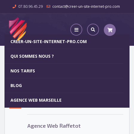
07.80.96.45.29
contact@creer-un-site-internet-pro.com
CREER-UN-SITE-INTERNET-PRO.COM
QUI SOMMES NOUS ?
Agence Web Raffetot
NOS TARIFS
Agence Web Raffetot
5
BLOG
OCT
AGENCE WEB MARSEILLE
Votre site internet pour 29€
Agence Web Raffetot