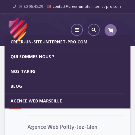
07.80.96.45.29
contact@creer-un-site-internet-pro.com
CREER-UN-SITE-INTERNET-PRO.COM
QUI SOMMES NOUS ?
Agence Web Poilly-lez-Gien
NOS TARIFS
Agence Web Poilly-lez-Gien
5
BLOG
OCT
AGENCE WEB MARSEILLE
Votre site internet pour 29€
Agence Web Poilly-lez-Gien