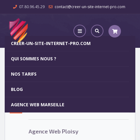
07.80.96.45.29
contact@creer-un-site-internet-pro.com
CREER-UN-SITE-INTERNET-PRO.COM
QUI SOMMES NOUS ?
Agence Web Ploisy
NOS TARIFS
Agence Web Ploisy
5
BLOG
OCT
AGENCE WEB MARSEILLE
Votre site internet pour 29€
Agence Web Ploisy