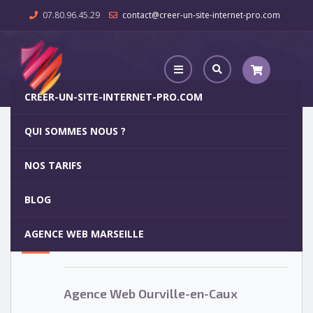
07.80.96.45.29
contact@creer-un-site-internet-pro.com
CREER-UN-SITE-INTERNET-PRO.COM
QUI SOMMES NOUS ?
Agence Web Ourville-en-Caux
NOS TARIFS
Agence Web Ourville-en-Caux
5
BLOG
OCT
AGENCE WEB MARSEILLE
Votre site internet pour 29€
Agence Web Ourville-en-Caux