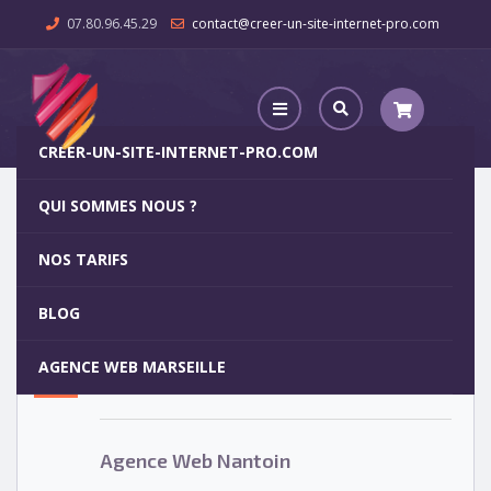
07.80.96.45.29
contact@creer-un-site-internet-pro.com
CREER-UN-SITE-INTERNET-PRO.COM
QUI SOMMES NOUS ?
Agence Web Nantoin
NOS TARIFS
Agence Web Nantoin
5
BLOG
OCT
AGENCE WEB MARSEILLE
Votre site internet pour 29€
Agence Web Nantoin