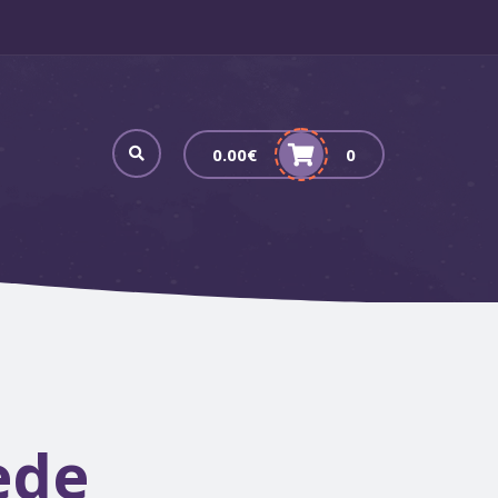
0.00
€
0
ède