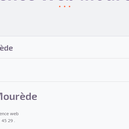
ède
Mourède
gence web
 45 29 .