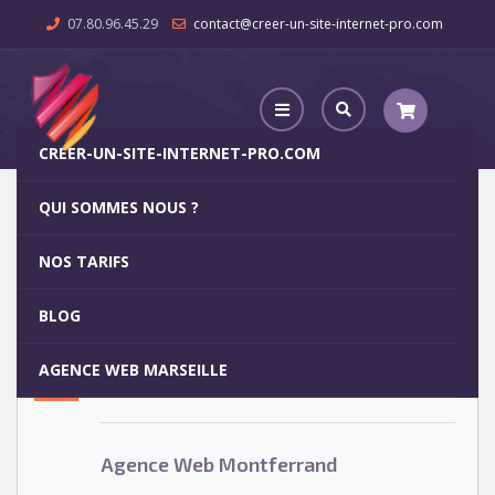
07.80.96.45.29
contact@creer-un-site-internet-pro.com
CREER-UN-SITE-INTERNET-PRO.COM
QUI SOMMES NOUS ?
Agence Web Montferrand
NOS TARIFS
Agence Web Montferrand
5
BLOG
OCT
AGENCE WEB MARSEILLE
Votre site internet pour 29€
Agence Web Montferrand