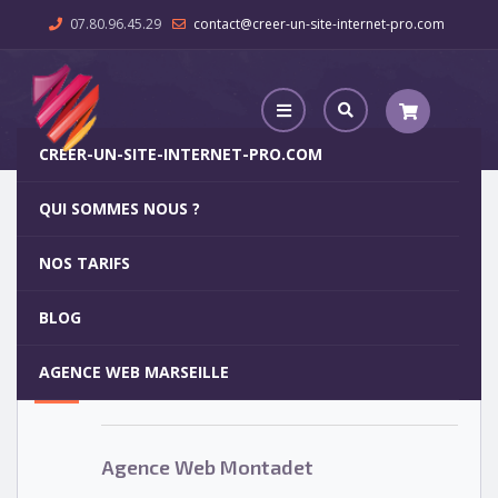
07.80.96.45.29
contact@creer-un-site-internet-pro.com
CREER-UN-SITE-INTERNET-PRO.COM
QUI SOMMES NOUS ?
Agence Web Montadet
NOS TARIFS
Agence Web Montadet
5
BLOG
OCT
AGENCE WEB MARSEILLE
Votre site internet pour 29€
Agence Web Montadet