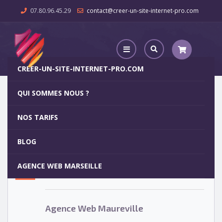
07.80.96.45.29
contact@creer-un-site-internet-pro.com
CREER-UN-SITE-INTERNET-PRO.COM
QUI SOMMES NOUS ?
Agence Web Maureville
NOS TARIFS
Agence Web Maureville
5
BLOG
OCT
AGENCE WEB MARSEILLE
Votre site internet pour 29€
Agence Web Maureville