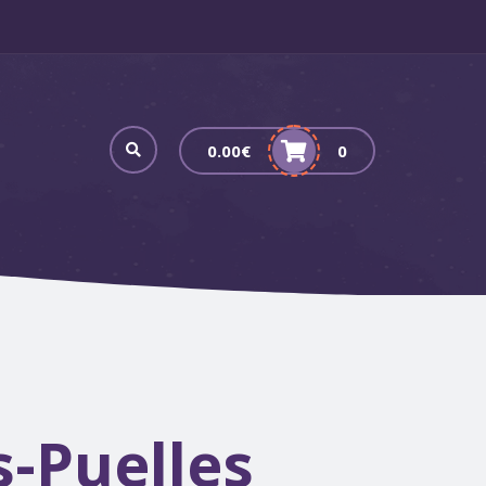
0.00
€
0
-Puelles