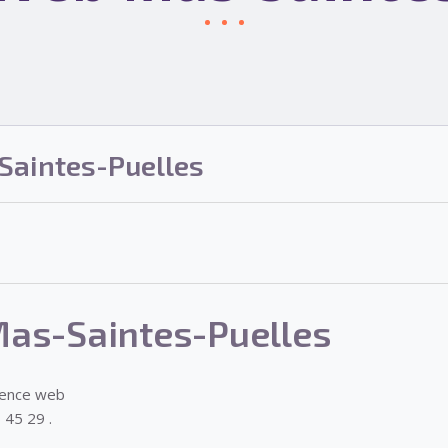
aintes-Puelles
as-Saintes-Puelles
gence web
 45 29 .