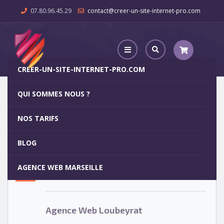
07.80.96.45.29
contact@creer-un-site-internet-pro.com
CREER-UN-SITE-INTERNET-PRO.COM
QUI SOMMES NOUS ?
Agence Web Loubeyrat
NOS TARIFS
Agence Web Loubeyrat
5
BLOG
OCT
AGENCE WEB MARSEILLE
Votre site internet pour 29€
Agence Web Loubeyrat