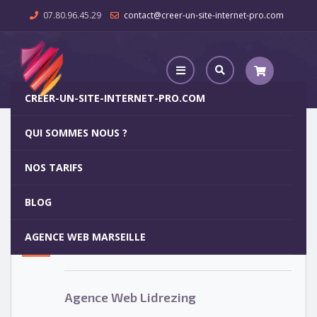
07.80.96.45.29
contact@creer-un-site-internet-pro.com
CREER-UN-SITE-INTERNET-PRO.COM
QUI SOMMES NOUS ?
Agence Web Lidrezing
NOS TARIFS
Agence Web Lidrezing
5
BLOG
OCT
AGENCE WEB MARSEILLE
Votre site internet pour 29€
Agence Web Lidrezing