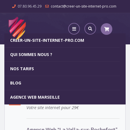
07.80.96.45.29
contact@creer-un-site-internet-pro.com
CREER-UN-SITE-INTERNET-PRO.COM
QUI SOMMES NOUS ?
Agence Web “La Valla-sur-Rochefort”
NOS TARIFS
Agence Web “La Valla-sur-
5
BLOG
Rochefort”
OCT
AGENCE WEB MARSEILLE
Votre site internet pour 29€
Agence Web “La Valla-sur-Rochefort”