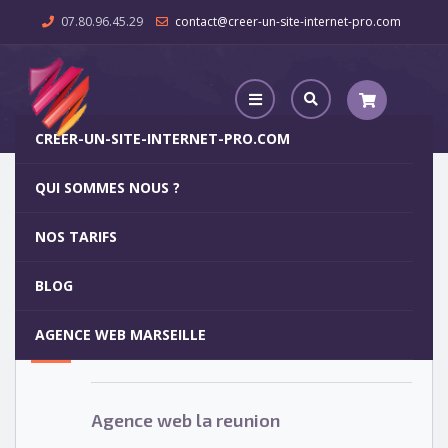
07.80.96.45.29
contact@creer-un-site-internet-pro.com
CREER-UN-SITE-INTERNET-PRO.COM
QUI SOMMES NOUS ?
Agence web la reunion
NOS TARIFS
Agence web la reunion
15
BLOG
MAR
AGENCE WEB MARSEILLE
Votre site internet pour 29€
Agence web la reunion