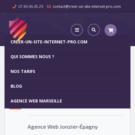
07.80.96.45.29
contact@creer-un-site-internet-pro.com
CREER-UN-SITE-INTERNET-PRO.COM
QUI SOMMES NOUS ?
Agence Web Jonzier-Épagny
NOS TARIFS
Agence Web Jonzier-Épagny
5
BLOG
OCT
AGENCE WEB MARSEILLE
Votre site internet pour 29€
Agence Web Jonzier-Épagny