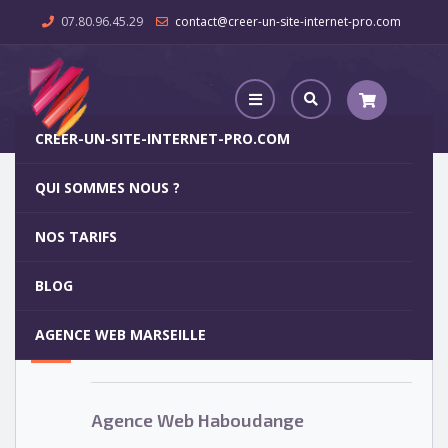
07.80.96.45.29
contact@creer-un-site-internet-pro.com
CREER-UN-SITE-INTERNET-PRO.COM
QUI SOMMES NOUS ?
Agence Web Haboudange
NOS TARIFS
Agence Web Haboudange
5
BLOG
OCT
AGENCE WEB MARSEILLE
Votre site internet pour 29€
Agence Web Haboudange