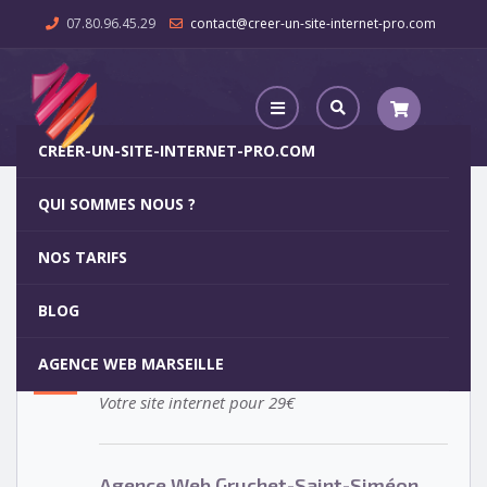
07.80.96.45.29
contact@creer-un-site-internet-pro.com
CREER-UN-SITE-INTERNET-PRO.COM
QUI SOMMES NOUS ?
Agence Web Gruchet-Saint-Siméon
NOS TARIFS
Agence Web Gruchet-Saint-
5
BLOG
Siméon
OCT
AGENCE WEB MARSEILLE
Votre site internet pour 29€
Agence Web Gruchet-Saint-Siméon