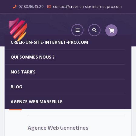
07.80.96.45.29
contact@creer-un-site-internet-pro.com
CREER-UN-SITE-INTERNET-PRO.COM
QUI SOMMES NOUS ?
Agence Web Gennetines
NOS TARIFS
Agence Web Gennetines
5
BLOG
OCT
AGENCE WEB MARSEILLE
Votre site internet pour 29€
Agence Web Gennetines