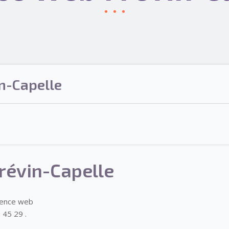
n-Capelle
révin-Capelle
gence web
 45 29 .