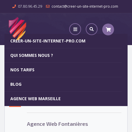
07.80.96.45.29
contact@creer-un-site-internet-pro.com
CREER-UN-SITE-INTERNET-PRO.COM
QUI SOMMES NOUS ?
Agence Web Fontanières
NOS TARIFS
Agence Web Fontanières
5
BLOG
OCT
AGENCE WEB MARSEILLE
Votre site internet pour 29€
Agence Web Fontanières