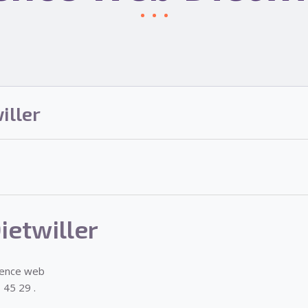
iller
etwiller
gence web
 45 29 .