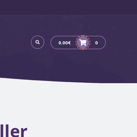
0.00
€
0
ller