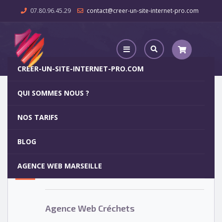
07.80.96.45.29
contact@creer-un-site-internet-pro.com
CREER-UN-SITE-INTERNET-PRO.COM
QUI SOMMES NOUS ?
Agence Web Créchets
NOS TARIFS
Agence Web Créchets
5
BLOG
OCT
AGENCE WEB MARSEILLE
Votre site internet pour 29€
Agence Web Créchets