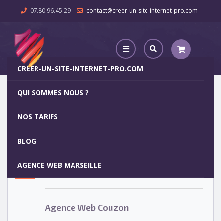
07.80.96.45.29
contact@creer-un-site-internet-pro.com
CREER-UN-SITE-INTERNET-PRO.COM
QUI SOMMES NOUS ?
Agence Web Couzon
NOS TARIFS
Agence Web Couzon
5
BLOG
OCT
AGENCE WEB MARSEILLE
Votre site internet pour 29€
Agence Web Couzon