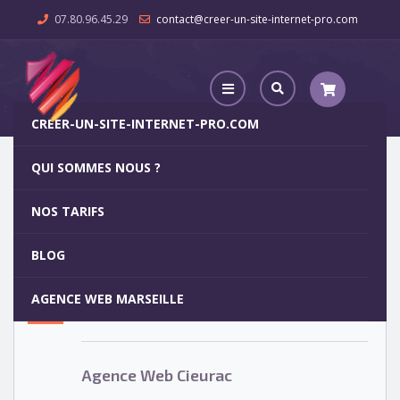
07.80.96.45.29
contact@creer-un-site-internet-pro.com
CREER-UN-SITE-INTERNET-PRO.COM
QUI SOMMES NOUS ?
Agence Web Cieurac
NOS TARIFS
Agence Web Cieurac
5
BLOG
OCT
AGENCE WEB MARSEILLE
Votre site internet pour 29€
Agence Web Cieurac