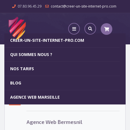
07.80.96.45.29
contact@creer-un-site-internet-pro.com
CREER-UN-SITE-INTERNET-PRO.COM
QUI SOMMES NOUS ?
Agence Web Bermesnil
NOS TARIFS
Agence Web Bermesnil
5
BLOG
OCT
AGENCE WEB MARSEILLE
Votre site internet pour 29€
Agence Web Bermesnil