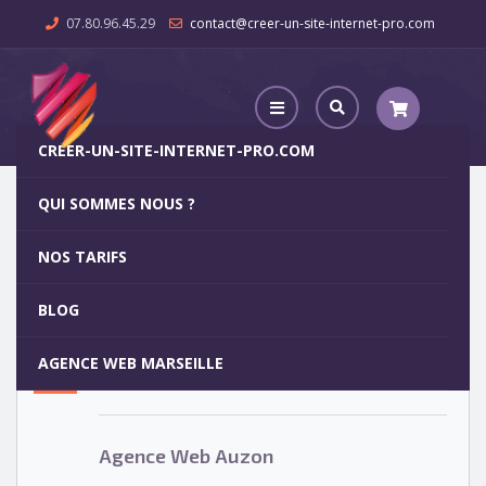
07.80.96.45.29
contact@creer-un-site-internet-pro.com
CREER-UN-SITE-INTERNET-PRO.COM
QUI SOMMES NOUS ?
Agence Web Auzon
NOS TARIFS
Agence Web Auzon
5
BLOG
OCT
AGENCE WEB MARSEILLE
Votre site internet pour 29€
Agence Web Auzon